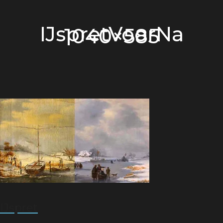
IJspretVoorNa
1040×585
IJspret