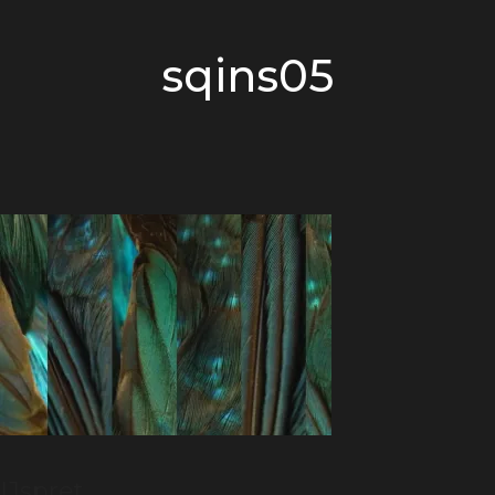
sqins05
IJspret