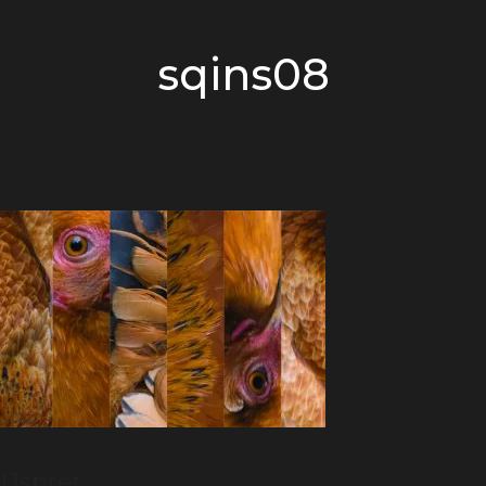
sqins08
IJspret